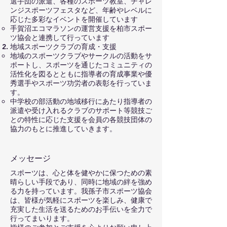
選手団の派遣、各種のスポーツ教室、チャレ
ンジスポーツフェスタなど、年齢やレベルに
応じた多彩なイベントを開催しています
手賀沼エコマラソンの運営支援を柏市スポー
ツ協会と連携して行っています
地域スポーツクラブの育成・支援
地域のスポーツクラブやサークルの活動をサ
ポートし、スポーツを通じたコミュニティの
活性化を図るとともに指導者の育成事業や優
秀選手やスポーツ功労者の表彰を行っていま
す。
中学校の部活動の地域移行にあたり指導者の
派遣や受け入れるクラブのサポート等競技ご
との特性に応じた支援を会員の各競技団体の
協力のもとに推進していきます。
メッセージ
スポーツは、心と体を健やかに保つための素
晴らしい手段であり、同時に地域の絆を強め
る力を持っています。我孫子市スポーツ協会
は、皆様が気軽にスポーツを楽しみ、健康で
充実した生活を送るためのお手伝いを全力で
行ってまいります。