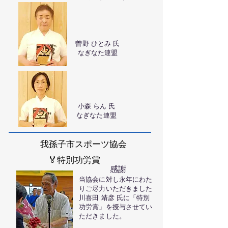
曽野 ひとみ 氏
なぎなた連盟
小森 らん 氏
なぎなた連盟
我孫子市スポーツ協会
​🏅特別功労賞
感謝
当協会に対し永年にわた
りご尽力いただきました
川喜田 靖彦 氏に「特別
功労賞」を授与させてい
ただきました。