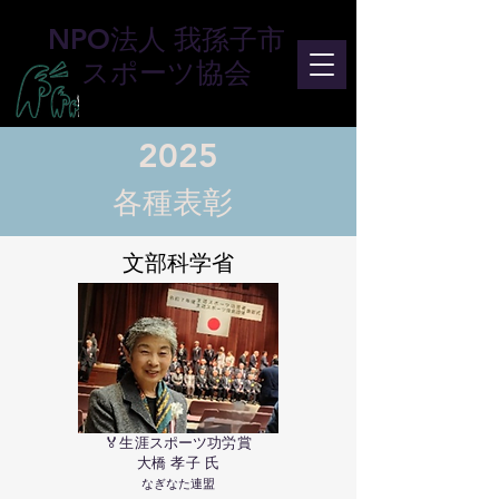
NPO法人 我孫子市
スポーツ協会
2025
各種表彰
​文部科学省
🏅生涯スポーツ功労賞
大橋 孝子 氏
なぎなた連盟