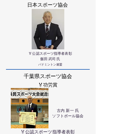
日本スポーツ協会
🏅公認スポーツ指導者表彰
飯田 武司 氏
バドミントン連盟
千葉県スポーツ協会
​🏅功労賞
古内 新一 氏
ソフトボール協会
🏅公認スポーツ指導者表彰