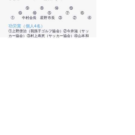
⑨ ⑧ ⑭ ⑬
⑬ ⑩ ⑤ ⑦ ⑥
① 中村会長 星野市長 ③ ② ④
功労賞（個人4名）
​①上野啓治（我孫子ゴルフ協会）②今井滋（サッ
カー協会）③村上寿恵（サッカー協会）④山本和
宏（野球連盟）
優秀選手賞（個人9名）
⑤本橋
秀夫（弓道連盟）⑥小林春男（弓道連盟）
⑦安尾美寿都（弓道連盟）⑧平川和男（なぎなた
連盟）⑨森恵子（なぎなた連盟）
​⑩佐々木哲郎（サッカー協会）⑪柏崎清花（我孫
子市スポーツ協会：欠席）⑫渡部小乃葉（スキー
連盟）⑬星野美優（陸上競技協会）
奨励賞（個人1名）
⑭安島幸雄（野球連盟）
2023年度我孫子市スポーツ
協会表彰式